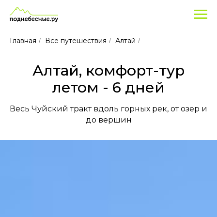
Популярные
туры
для
Главная
Все путешествия
Алтай
/
/
/
отдыха
на
Алтай, комфорт-тур
Алтай
в
летом - 6 дней
2025
Весь Чуйский тракт вдоль горных рек, от озер и
до вершин